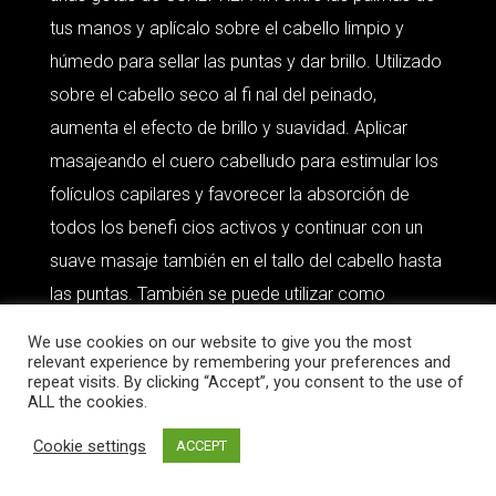
tus manos y aplícalo sobre el cabello limpio y
húmedo para sellar las puntas y dar brillo. Utilizado
sobre el cabello seco al fi nal del peinado,
aumenta el efecto de brillo y suavidad. Aplicar
masajeando el cuero cabelludo para estimular los
folículos capilares y favorecer la absorción de
todos los benefi cios activos y continuar con un
suave masaje también en el tallo del cabello hasta
las puntas. También se puede utilizar como
tratamiento “Intensivo” antes de lavar el cabello,
We use cookies on our website to give you the most
Aplicar CURLY REPAIR en el cabello, cubrir el
relevant experience by remembering your preferences and
repeat visits. By clicking “Accept”, you consent to the use of
cabello con un gorro de plástico. Déjelo reposar
ALL the cookies.
durante 30 minutos y luego proceda al champú, un
Cookie settings
ACCEPT
paso más el día del lavado para proteger su
cabello de la pérdida de humedad y la rotura.