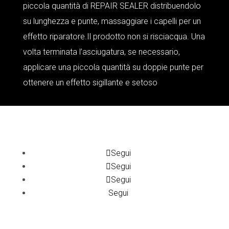
piccola quantità di REPAIR SEALER distribuendolo
su lunghezza e punte, massaggiare i capelli per un
effetto riparatore.Il prodotto non si risciacqua. Una
volta terminata l’asciugatura, se necessario,
applicare una piccola quantità su doppie punte per
ottenere un effetto sigillante e setoso
Segui
Segui
Segui
Segui