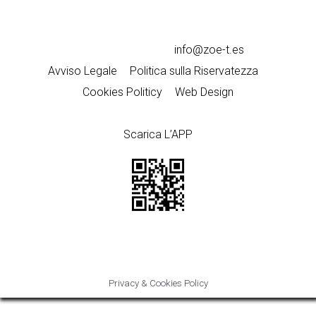
ZOE-T Cosmetics – C/2, nave 36, Pol. Ind. L’Horta
Vella 46117 Bètera (Valencia) Spain
+34
961 93 70 45
–
info@zoe-t.es
Avviso Legale
–
Politica sulla Riservatezza
–
Cookies Politicy
–
Web Design
Scarica L’APP
Privacy & Cookies Policy