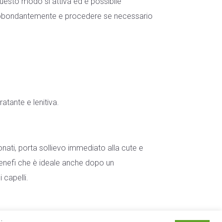
esto modo si attiva ed è possibile
abbondantemente e procedere se necessario
ratante e lenitiva.
onati, porta sollievo immediato alla cute e
 benefi che è ideale anche dopo un
 capelli.