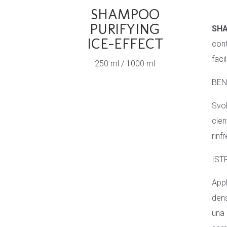
SHAMPOO
PURIFYING
SHA
ICE-EFFECT
cont
faci
250 ml / 1000 ml
BEN
Svol
cien
rinf
IST
App
dens
una 