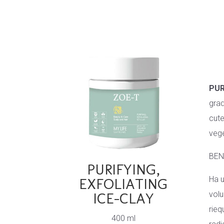
PUR
grad
cute
vege
BEN
PURIFYING,
Ha u
EXFOLIATING
volu
ICE-CLAY
rieq
400 ml