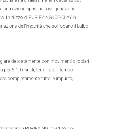
unzionale ha un’altissima effi cacia su cuti
a sua azione ripristina l’ossigenazione
ora. L’utilizzo di PURIFYING ICE-CLAY in
zione dell’impurità che soffocano il bulbo
giare delicatamente con movimenti circolari
a per 5-10 minuti, terminato il tempo
re completamente tutte le impurità,
a addizionare a PURIFYING ICECLAY per