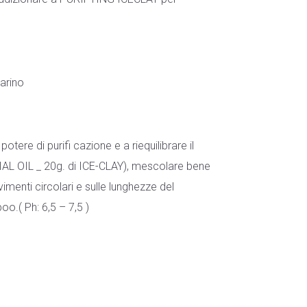
marino
re di purifi cazione e a riequilibrare il
TIAL OIL _ 20g. di ICE-CLAY), mescolare bene
enti circolari e sulle lunghezze del
o.( Ph: 6,5 – 7,5 )