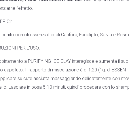
nziarne l’effetto.
EFICI:
ricchito con oli essenziali quali Canfora, Eucalipto, Salvia e Ros
RUZIONI PER L’USO:
bbinamento a PURIFYING ICE-CLAY interagisce e aumenta il suo pote
o capelluto. Il rapporto di miscelazione è di 1:20 (1g. di ESSEN
pplicare su cute asciutta massaggiando delicatamente con movim
llo. Lasciare in posa 5-10 minuti, quindi procedere con lo shampo