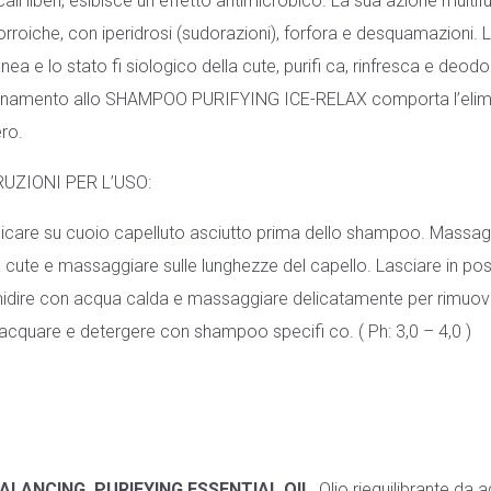
cali liberi, esibisce un effetto antimicrobico. La sua azione multif
rroiche, con iperidrosi (sudorazioni), forfora e desquamazioni. L
nea e lo stato fi siologico della cute, purifi ca, rinfresca e deod
namento allo SHAMPOO PURIFYING ICE-RELAX comporta l’elimina
ero.
RUZIONI PER L’USO:
icare su cuoio capelluto asciutto prima dello shampoo. Massag
a cute e massaggiare sulle lunghezze del capello. Lasciare in pos
idire con acqua calda e massaggiare delicatamente per rimuove
iacquare e detergere con shampoo specifi co. ( Ph: 3,0 – 4,0 )
ALANCING, PURIFYING ESSENTIAL OIL
, Olio riequilibrante d