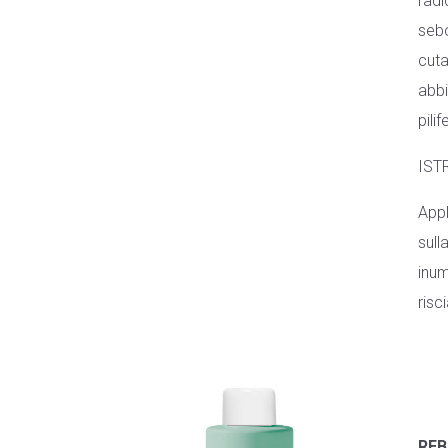
radi
sebo
cuta
abbi
pilif
IST
Appl
sull
inum
risc
REB