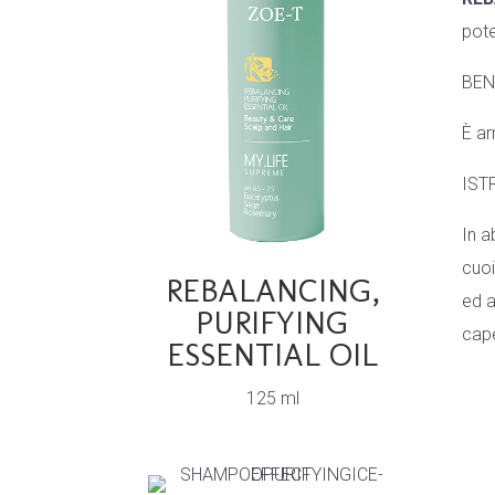
pote
BEN
È ar
IST
In a
cuoi
REBALANCING,
ed a
PURIFYING
cape
ESSENTIAL OIL
125 ml