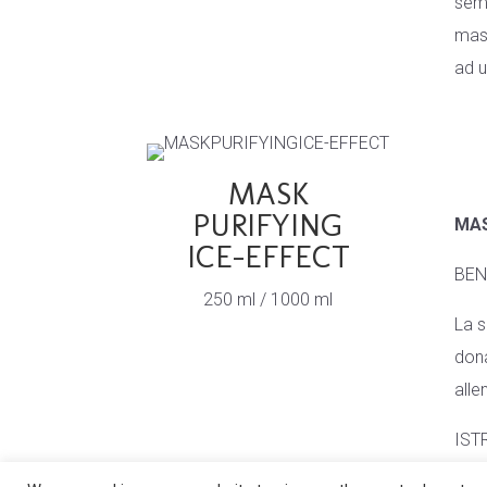
semp
mas
ad 
MASK
PURIFYING
MAS
ICE-EFFECT
BEN
250 ml / 1000 ml
La s
dona
alle
IST