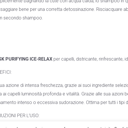
licemente bagnando la cute con acqua calda, lo shampoo in qu
saggiare bene per una corretta detossinazione. Risciacquare 
un secondo shampoo.
K PURIFYING ICE-RELAX
per capelli, districante, rinfrescante, id
EFICI:
ua azione di intensa freschezza, grazie ai suoi ingrediente selezi
 ai capelli luminosità profonda e vitalità. Grazie alle sua azioni
namento intenso o eccessiva sudorazione. Ottima per tutti i tipi di
RUZIONI PER L’USO: