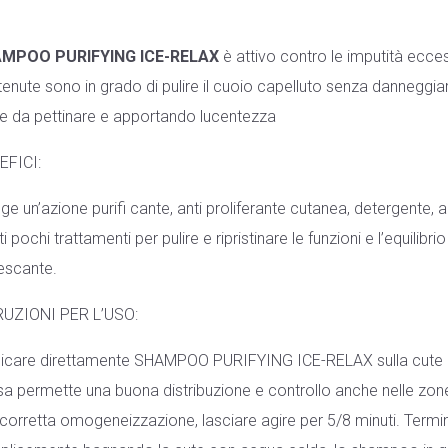
MPOO PURIFYING ICE-RELAX
è attivo contro le imputità ecce
enute sono in grado di pulire il cuoio capelluto senza danneggiar
le da pettinare e apportando lucentezza
EFICI:
ge un’azione purifi cante, anti proliferante cutanea, detergente, a
ti pochi trattamenti per pulire e ripristinare le funzioni e l’equilibr
rescante.
RUZIONI PER L’USO:
licare direttamente SHAMPOO PURIFYING ICE-RELAX sulla cute 
a permette una buona distribuzione e controllo anche nelle zone 
corretta omogeneizzazione, lasciare agire per 5/8 minuti. Termi