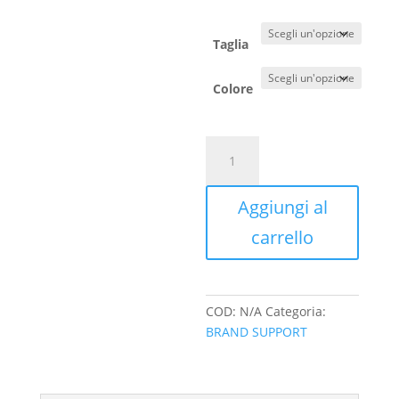
Taglia
Colore
Maglietta
da
Uomo
Aggiungi al
102
quantità
carrello
COD:
N/A
Categoria:
BRAND SUPPORT