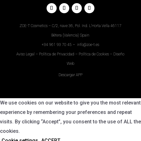
ZOE-T Cosmetics – C/2, nave 36, Pol. Ind. L’Horta Vella 46117
Bètera (Valencia) Spain
+34
961 93 70 45
–
info@zoe-t.es
Aviso Legal
–
Política de Privacidad
–
Política de Cookies
–
Diseño
Web
Descargar APP
We use cookies on our website to give you the most relevant
experience by remembering your preferences and repeat
visits. By clicking “Accept”, you consent to the use of ALL the
cookies.
Cookie settings
ACCEPT