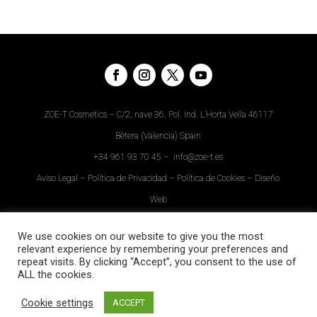
ZOE-T Cosmetics – C/2, nave 36, Pol. Ind. L’Horta Vella 46117
Bètera (Valencia) Spain
+34
961 93 70 45
–
info@zoe-t.es
Aviso Legal
–
Política de Privacidad
–
Política de Cookies
–
Diseño
Web
Descargar APP
We use cookies on our website to give you the most
relevant experience by remembering your preferences and
repeat visits. By clicking “Accept”, you consent to the use of
ALL the cookies.
Cookie settings
ACCEPT