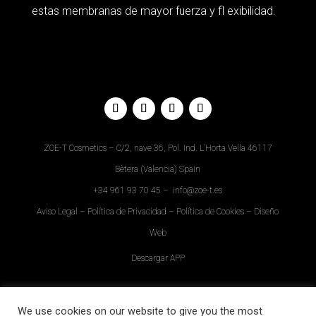
estas membranas de mayor fuerza y fl exibilidad.
ZOE-T Cosmetics – C/2, nave 36, Pol. Ind. L’Horta Vella 46117
Bètera (Valencia) Spain
+34
961 93 70 45
–
info@zoe-t.es
Aviso Legal
–
Política de Privacidad
–
Política de Cookies
–
Diseño
Web
Descargar APP
We use cookies on our website to give you the most