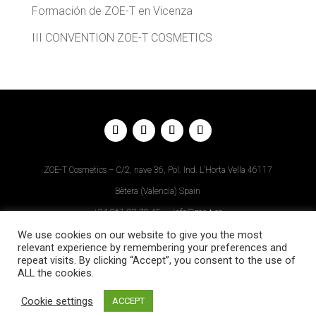
Formación de ZOE-T en Vicenza
III CONVENTION ZOE-T COSMETICS
ZOE-T Cosmetics – C/2, nave 36, Pol. Ind. L’Horta Vella 46117
Bètera (Valencia) Spain
+34
961 93 70 45
–
info@zoe-t.es
Aviso Legal
–
Política de Privacidad
–
Política de Cookies
–
Diseño
We use cookies on our website to give you the most
relevant experience by remembering your preferences and
Web
repeat visits. By clicking “Accept”, you consent to the use of
ALL the cookies.
Descargar APP
Cookie settings
ACCEPT