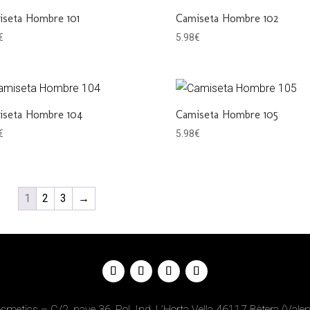
iseta Hombre 101
Camiseta Hombre 102
€
5.98
€
iseta Hombre 104
Camiseta Hombre 105
€
5.98
€
1
2
3
→
metics – C/2, nave 36, Pol. Ind. L’Horta Vella 46117 Bètera (Valen