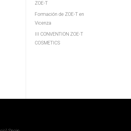
ZOE-T
Formación de ZOE-T en
Vicenza
III CONVENTION ZOE-T
COSMETICS
cia) Spain