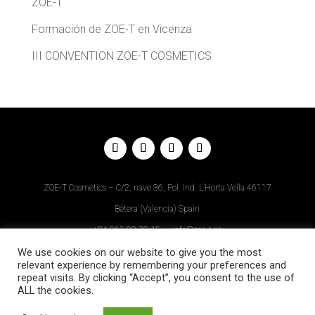
ZOE-T
Formación de ZOE-T en Vicenza
III CONVENTION ZOE-T COSMETICS
ZOE-T Cosmetics – C/2, nave 36, Pol. Ind. L’Horta Vella 46117
Bètera (Valencia) Spain
+34
961 93 70 45
–
info@zoe-t.es
Aviso Legal
–
Política de Privacidad
–
Política de Cookies
–
Diseño
We use cookies on our website to give you the most
relevant experience by remembering your preferences and
Web
repeat visits. By clicking “Accept”, you consent to the use of
ALL the cookies.
Descargar APP