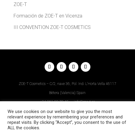
ZOE-T
Formación de ZOE-T en Vicenza
III CONVENTION ZOE-T COSMETICS
ZOE-T Cosmetics – C/2, nave 36, Pol. Ind. L’Horta Vella 46117
Bètera (Valencia) Spain
+34
961 93 70 45
–
info@zoe-t.es
Aviso Legal
–
Política de Privacidad
–
Política de Cookies
–
Diseño
We use cookies on our website to give you the most
relevant experience by remembering your preferences and
Web
repeat visits. By clicking “Accept”, you consent to the use of
ALL the cookies.
Descargar APP